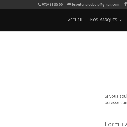
085/21 35 55
bijouterie.dubois@gmail.com
ACCUEIL
NOS MARQUES
Si vous sou
adresse dan
Formula