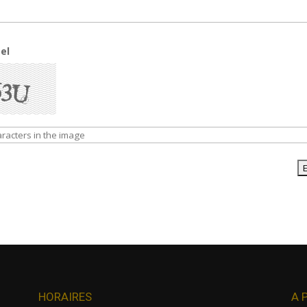
el
HORAIRES
A 